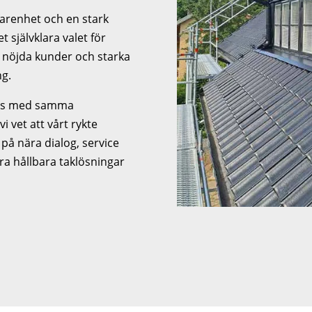
farenhet och en stark
t självklara valet för
 nöjda kunder och starka
ng.
dlas med samma
vet att vårt rykte
på nära dialog, service
era hållbara taklösningar