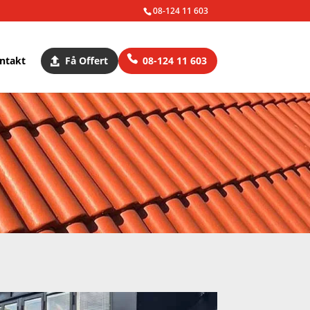
08-124 11 603
ntakt
Få Offert
08-124 11 603